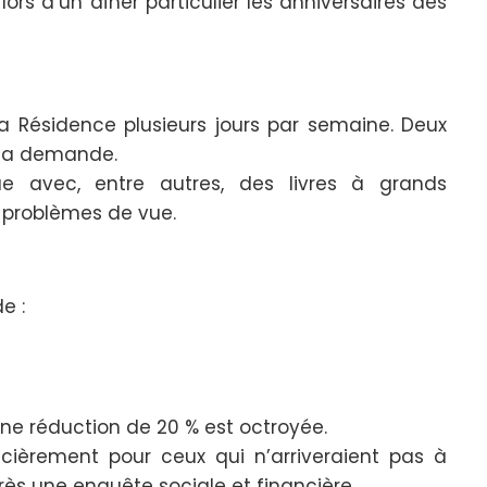
s lors d’un dîner particulier les anniversaires des
la Résidence plusieurs jours par semaine. Deux
 la demande.
e avec, entre autres, des livres à grands
 problèmes de vue.
e :
une réduction de 20 % est octroyée.
ancièrement pour ceux qui n’arriveraient pas à
 après une enquête sociale et financière.