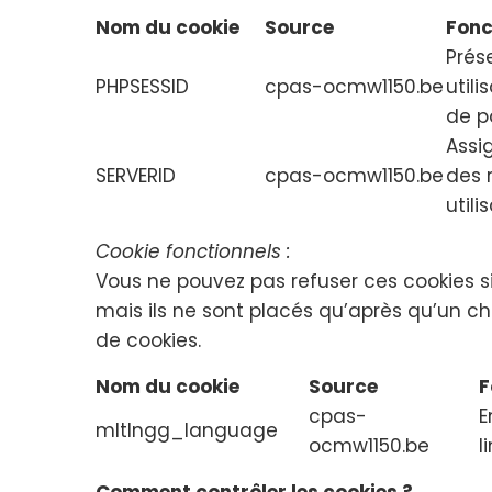
Nom du cookie
Source
Fonc
Prése
PHPSESSID
cpas-ocmw1150.be
util
de p
Assi
SERVERID
cpas-ocmw1150.be
des 
utili
Cookie fonctionnels :
Vous ne pouvez pas refuser ces cookies si 
mais ils ne sont placés qu’après qu’un c
de cookies.
Nom du cookie
Source
F
cpas-
E
mltlngg_language
ocmw1150.be
l
Comment contrôler les cookies ?