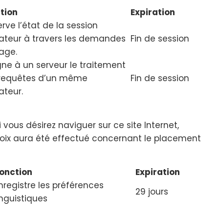
tion
Expiration
rve l’état de la session
isateur à travers les demandes
Fin de session
age.
gne à un serveur le traitement
requêtes d’un même
Fin de session
sateur.
vous désirez naviguer sur ce site Internet,
hoix aura été effectué concernant le placement
onction
Expiration
nregistre les préférences
29 jours
inguistiques