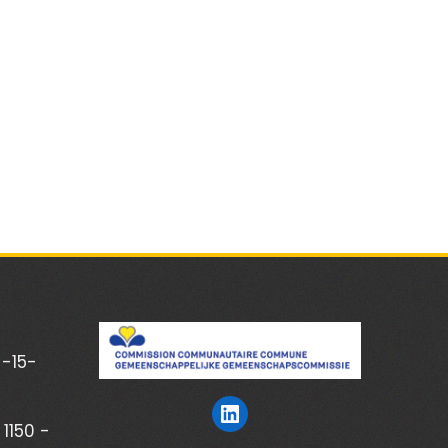
 -15-
1150 -