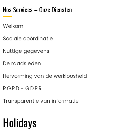
Nos Services – Onze Diensten
Welkom
Sociale coördinatie
Nuttige gegevens
De raadsleden
Hervorming van de werkloosheid
R.G.P.D - G.D.P.R
Transparentie van informatie
Holidays