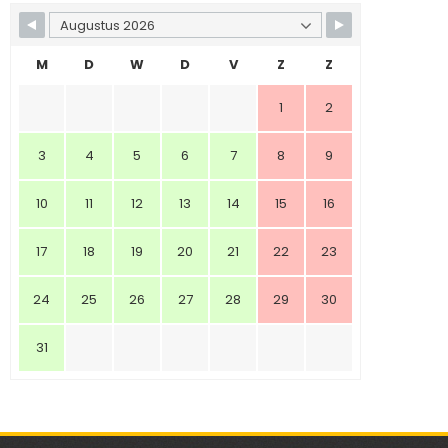
M
D
W
D
V
Z
Z
1
2
3
4
5
6
7
8
9
10
11
12
13
14
15
16
17
18
19
20
21
22
23
24
25
26
27
28
29
30
31