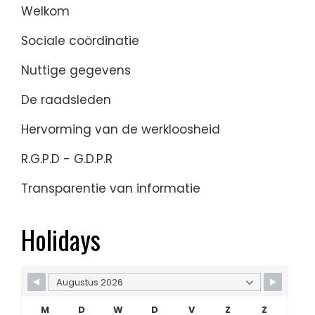
Welkom
Sociale coördinatie
Nuttige gegevens
De raadsleden
Hervorming van de werkloosheid
R.G.P.D - G.D.P.R
Transparentie van informatie
Holidays
M
D
W
D
V
Z
Z