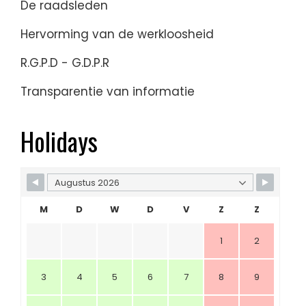
De raadsleden
Hervorming van de werkloosheid
R.G.P.D - G.D.P.R
Transparentie van informatie
Holidays
M
D
W
D
V
Z
Z
1
2
3
4
5
6
7
8
9